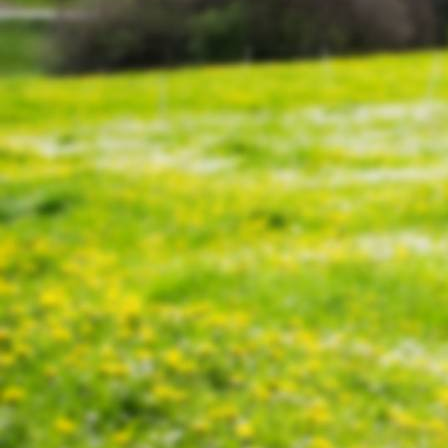
20220208_111041
20220208_112828