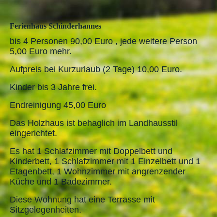
Ferienhaus Schinderhannes
bis 4 Personen 90,00 Euro , jede weitere Person
5,00 Euro mehr.
Aufpreis bei Kurzurlaub (2 Tage) 10,00 Euro.
Kinder bis 3 Jahre frei.
Endreinigung 45,00 Euro
Das Holzhaus ist behaglich im Landhausstil
eingerichtet.
Es hat 1 Schlafzimmer mit Doppelbett und
Kinderbett, 1 Schlafzimmer mit 1 Einzelbett und 1
Etagenbett, 1 Wohnzimmer mit angrenzender
Küche und 1 Badezimmer.
Diese Wohnung hat eine Terrasse mit
Sitzgelegenheiten.