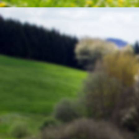
20220226_124810
20220208_110953